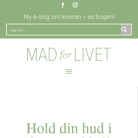
Ny e-bog om leveren – se bogen!
Hold din hud i