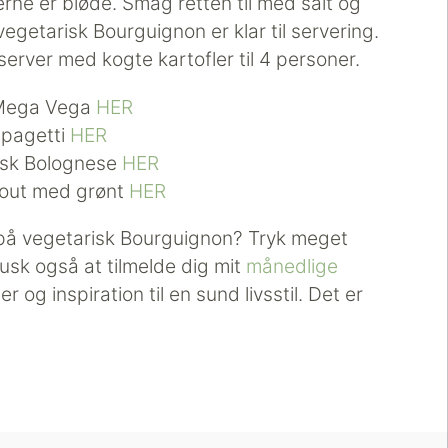
erne er bløde. Smag retten til med salt og
getarisk Bourguignon er klar til servering.
og server med kogte kartofler til 4 personer.
 Mega Vega
HER
spagetti
HER
risk Bolognese
HER
gout med grønt
HER
 på vegetarisk Bourguignon? Tryk meget
sk også at tilmelde dig mit
månedlige
 og inspiration til en sund livsstil. Det er