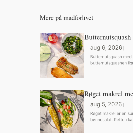
Mere på madforlivet
Butternutsquash
aug 6, 2026
|
Butternutsquash med g
butternutsquashen lig
Røget makrel me
aug 5, 2026
|
Røget makrel er en su
bønnesalat. Retten kan