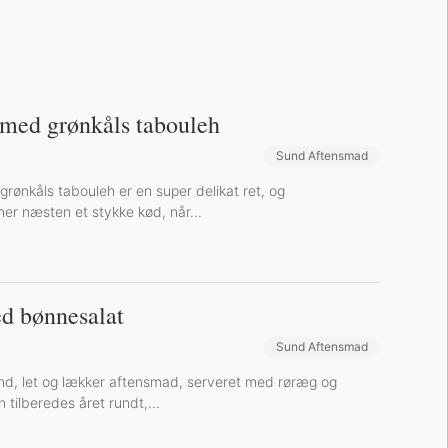
 med grønkåls tabouleh
Sund Aftensmad
rønkåls tabouleh er en super delikat ret, og
ner næsten et stykke kød, når...
d bønnesalat
Sund Aftensmad
nd, let og lækker aftensmad, serveret med røræg og
 tilberedes året rundt,...