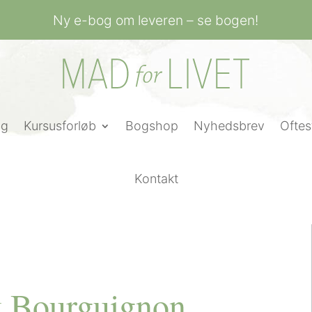
Ny e-bog om leveren – se bogen!
ng
Kursusforløb
Bogshop
Nyhedsbrev
Oftes
Kontakt
k Bourguignon