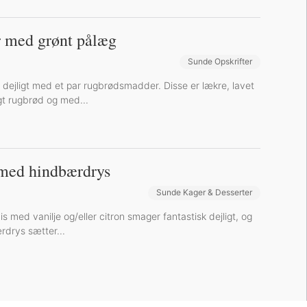
 med grønt pålæg
Sunde Opskrifter
Sund Aftensmad
 dejligt med et par rugbrødsmadder. Disse er lækre, lavet
t rugbrød og med...
med hindbærdrys
Sunde Kager & Desserter
med vanilje og/eller citron smager fantastisk dejligt, og
rdrys sætter...