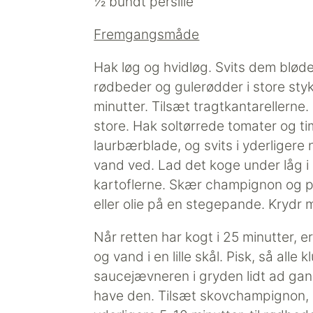
½ bundt persille
Fremgangsmåde
Hak løg og hvidløg. Svits dem bløde 
rødbeder og gulerødder i store styk
minutter. Tilsæt tragtkantarellerne.
store. Hak soltørrede tomater og 
laurbærblade, og svits i yderligere
vand ved. Lad det koge under låg i
kartoflerne. Skær champignon og pe
eller olie på en stegepande. Krydr me
Når retten har kogt i 25 minutter, 
og vand i en lille skål. Pisk, så alle
saucejævneren i gryden lidt ad gange
have den. Tilsæt skovchampignon, p