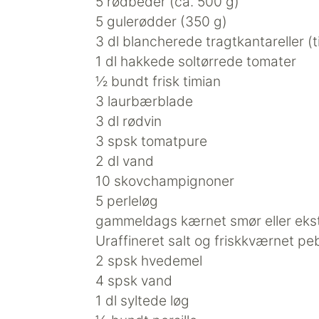
5 rødbeder (ca. 500 g)
5 gulerødder (350 g)
3 dl blancherede tragtkantareller (ti
1 dl hakkede soltørrede tomater
½ bundt frisk timian
3 laurbærblade
3 dl rødvin
3 spsk tomatpure
2 dl vand
10 skovchampignoner
5 perleløg
gammeldags kærnet smør eller ekstra
Uraffineret salt og friskkværnet pe
2 spsk hvedemel
4 spsk vand
1 dl syltede løg