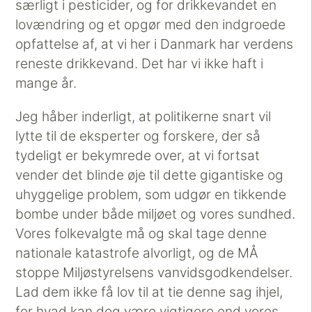
særligt i pesticider, og for drikkevandet en
lovændring og et opgør med den indgroede
opfattelse af, at vi her i Danmark har verdens
reneste drikkevand. Det har vi ikke haft i
mange år.
Jeg håber inderligt, at politikerne snart vil
lytte til de eksperter og forskere, der så
tydeligt er bekymrede over, at vi fortsat
vender det blinde øje til dette gigantiske og
uhyggelige problem, som udgør en tikkende
bombe under både miljøet og vores sundhed.
Vores folkevalgte må og skal tage denne
nationale katastrofe alvorligt, og de MÅ
stoppe Miljøstyrelsens vanvidsgodkendelser.
Lad dem ikke få lov til at tie denne sag ihjel,
for hvad kan dog være vigtigere end vores