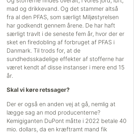
Og stofferne findes overalt, i vores jord, luft,
mad og drikkevand. Og det stammer altså
fra al den PFAS, som særligt Miljøstyrelsen
har godkendt gennem årene. De har haft
særligt travlt i de seneste fem år, hvor der er
sket en firedobling af forbruget af PFAS i
Danmark. Til trods for, at de
sundhedsskadelige effekter af stofferne har
været kendt af disse instanser i mere end 15
år.
Skal vi køre retssager?
Der er også en anden vej at gå, nemlig at
lægge sag an mod producenterne?
Kemigiganten DuPont måtte i 2022 betale 40
mio. dollars, da en kræftramt mand fik