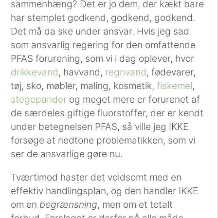
sammenhæng? Det er jo dem, der kækt bare
har stemplet godkend, godkend, godkend.
Det må da ske under ansvar. Hvis jeg sad
som ansvarlig regering for den omfattende
PFAS forurening, som vi i dag oplever, hvor
drikkevand
, havvand,
regnvand
, fødevarer,
tøj, sko, møbler, maling, kosmetik,
fiskemel
,
stegepander
og meget mere er forurenet af
de særdeles giftige fluorstoffer, der er kendt
under betegnelsen PFAS, så ville jeg IKKE
forsøge at nedtone problematikken, som vi
ser de ansvarlige gøre nu.
Tværtimod haster det voldsomt med en
effektiv handlingsplan, og den handler IKKE
om en
begrænsning
, men om et totalt
forbud. Forslaget er derfor på alle måde