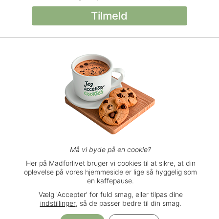
© Madforlivet.com, 2000–2025. Alle
rettigheder forbeholdt.
Billeder, tekst og
øvrigt materiale må kun gengives med
tilladelse fra Sophia Helse ApS.
Spørgsmål eller kommentarer?
support@madforlivet.com
Må vi byde på en cookie?
Her på Madforlivet bruger vi cookies til at sikre, at din
oplevelse på vores hjemmeside er lige så hyggelig som
Brugerbetingelser
en kaffepause.
Privatlivspolitik
Vælg 'Accepter' for fuld smag, eller tilpas dine
Handelsbetingelser
indstillinger
, så de passer bedre til din smag.