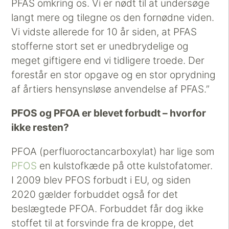
PFAS omkring os. Vi er nødt til at undersøge
langt mere og tilegne os den fornødne viden.
Vi vidste allerede for 10 år siden, at PFAS
stofferne stort set er unedbrydelige og
meget giftigere end vi tidligere troede. Der
forestår en stor opgave og en stor oprydning
af årtiers hensynsløse anvendelse af PFAS.”
PFOS og PFOA er blevet forbudt – hvorfor
ikke resten?
PFOA (perfluoroctancarboxylat) har lige som
PFOS
en kulstofkæde på otte kulstofatomer.
I 2009 blev PFOS forbudt i EU, og siden
2020 gælder forbuddet også for det
beslægtede PFOA. Forbuddet får dog ikke
stoffet til at forsvinde fra de kroppe, det