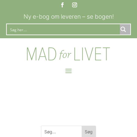
Ny e-bog om leveren – se bogen!