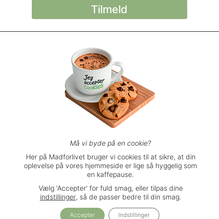
© Madforlivet.com, 2000–2025. Alle
rettigheder forbeholdt.
Billeder, tekst og
øvrigt materiale må kun gengives med
tilladelse fra Sophia Helse ApS.
Spørgsmål eller kommentarer?
support@madforlivet.com
Må vi byde på en cookie?
Her på Madforlivet bruger vi cookies til at sikre, at din
oplevelse på vores hjemmeside er lige så hyggelig som
Brugerbetingelser
en kaffepause.
Privatlivspolitik
Vælg 'Accepter' for fuld smag, eller tilpas dine
Handelsbetingelser
indstillinger
, så de passer bedre til din smag.
Accepter
Indstillinger