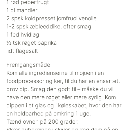
1 rød peberfrugt
1 dl mandler
2 spsk koldpresset jomfruolivenolie
1-2 spsk æbleeddike, efter smag
1 fed hvidløg
½ tsk røget paprika
lidt flagesalt
Fremgangsmåde
Kom alle ingredienserne til mojoen i en
foodprocessor og kør, til du har en ensartet,
grov dip. Smag den godt til – måske du vil
have den mere røget eller mere syrlig. Kom
dippen i et glas og i køleskabet, hvor den har
en holdbarhed på omkring 1 uge.
Tænd ovnen på 200 grader.
Skær auberginen i skiver og læg dem på en