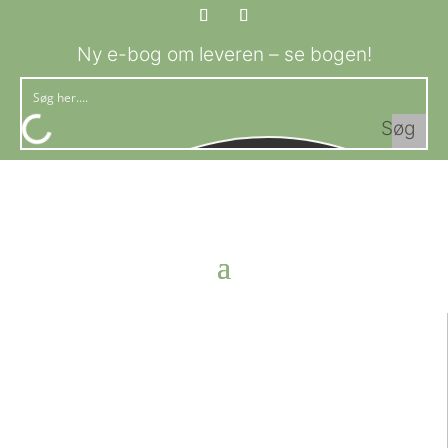
Ny e-bog om leveren – se bogen!
Søg