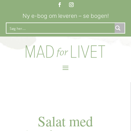
Ny e-bog om leveren – se bogen!
Salat med