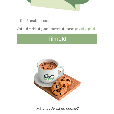
Ved at tilmelde dig accepterede du vores
privatlivspolitik
.
© Madforlivet.com, 2000–2025. Alle
rettigheder forbeholdt.
Billeder, tekst og
øvrigt materiale må kun gengives med
tilladelse fra Sophia Helse ApS.
Spørgsmål eller kommentarer?
support@madforlivet.com
Må vi byde på en cookie?