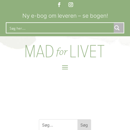
Ny e-bog om leveren – se bogen!