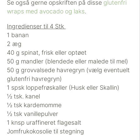
Se også gerne opskriften på disse
glutenfri
wraps med avocado og laks
.
Ingredienser til 4 Stk
1 banan
2 æg
40 g spinat, frisk eller optøet
50 g mandler (blendede eller malede til mel)
50 g grovvalsede havregryn (vælg eventuelt
glutenfri havregryn)
1 spsk loppefrøskaller (Husk eller Skallin)
½ tsk. kanel
½ tsk kardemomme
½ tsk vanillepulver
1 knsp uraffineret flagesalt
Jomfrukokosolie til stegning