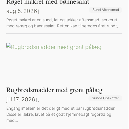
Røget makrel med bønnesalat
aug 5, 2026
Sund Aftensmad
|
Røget makrel er en sund, let og lækker aftensmad, serveret
med røræg og bønnesalat. Retten kan tilberedes året rundt,...
Rugbrødsmadder med grønt pålæg
jul 17, 2026
Sunde Opskrifter
Sund Aftensmad
|
,
Engang imellem er det dejligt med et par rugbrødsmadder.
Disse er lækre, lavet på et godt hjemmebagt rugbrød og
med...