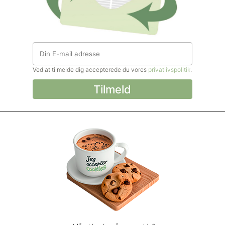
Ved at tilmelde dig accepterede du vores
privatlivspolitik
.
© Madforlivet.com, 2000–2025. Alle
rettigheder forbeholdt.
Billeder, tekst og
øvrigt materiale må kun gengives med
tilladelse fra Sophia Helse ApS.
Spørgsmål eller kommentarer?