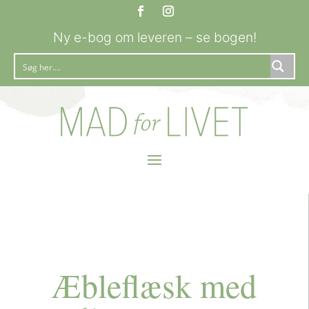
Ny e-bog om leveren – se bogen!
Æbleflæsk med