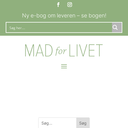
Ny e-bog om leveren – se bogen!