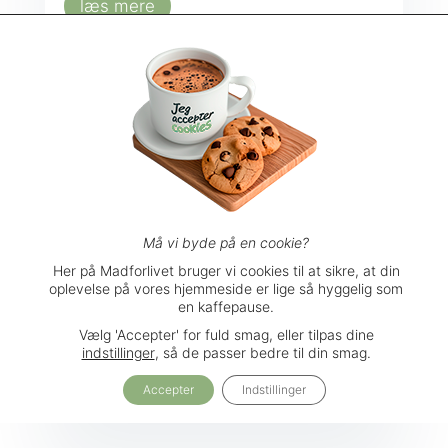
læs mere
Hilsen fra Frigiliana…
Et besøg værd
,
Inspiration og Oplevelser
,
Sund inspiration
Må vi byde på en cookie?
Hilsen fra Frigiliana, der er den skønneste
Her på Madforlivet bruger vi cookies til at sikre, at din
oplevelse på vores hjemmeside er lige så hyggelig som
lille bjerglandsby i Spanien. Jeg befinder
en kaffepause.
mig i...
Vælg 'Accepter' for fuld smag, eller tilpas dine
indstillinger
, så de passer bedre til din smag.
læs mere
Accepter
Indstillinger