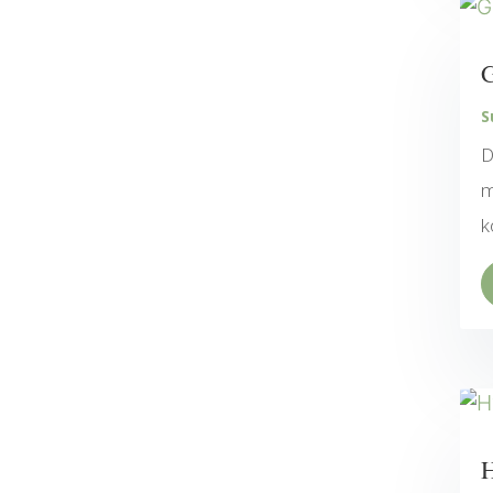
G
S
D
m
k
H