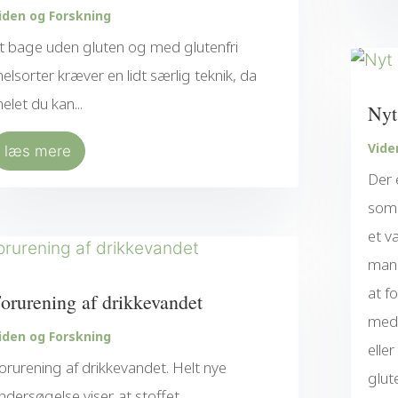
iden og Forskning
t bage uden gluten og med glutenfri
elsorter kræver en lidt særlig teknik, da
elet du kan...
Nyt
Vide
læs mere
Der 
som 
et v
mang
at f
orurening af drikkevandet
med 
iden og Forskning
elle
orurening af drikkevandet. Helt nye
glut
ndersøgelse viser, at stoffet