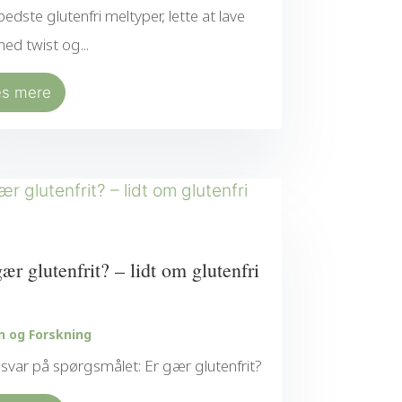
rbedste glutenfri meltyper, lette at lave
ed twist og...
æs mere
gær glutenfrit? – lidt om glutenfri
n og Forskning
 svar på spørgsmålet: Er gær glutenfrit?