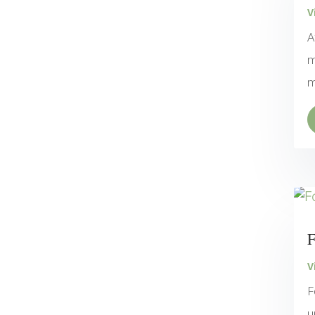
V
A
m
m
F
V
F
u