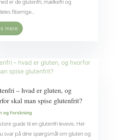
ed er de glutenfri, mælkefri og
eles fiberrige...
æs mere
tenfri – hvad er gluten, og
rfor skal man spise glutenfrit?
n og Forskning
store guide til en glutenfri levevis. Her
du svar på dine spørgsmål om gluten og