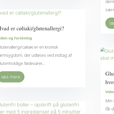
derm
særd
l
vad er cøliaki/glutenallergi?
iden og Forskning
lutenallergi/cøliaki er en kronisk
armsygdom, der udløses ved indtag af
lutenholdige fødevarer....
Glu
læs mere
hvo
Vide
Min 
får 