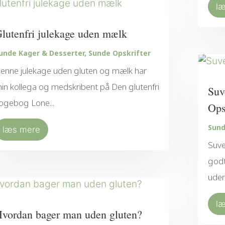
l
lutenfri julekage uden mælk
unde Kager & Desserter
,
Sunde Opskrifter
enne julekage uden gluten og mælk har
in kollega og medskribent på Den glutenfri
Suv
ogebog Lone...
Ops
Sund
læs mere
Suve
godt
uden
l
vordan bager man uden gluten?