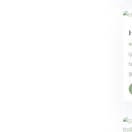
H
V
G
t
g