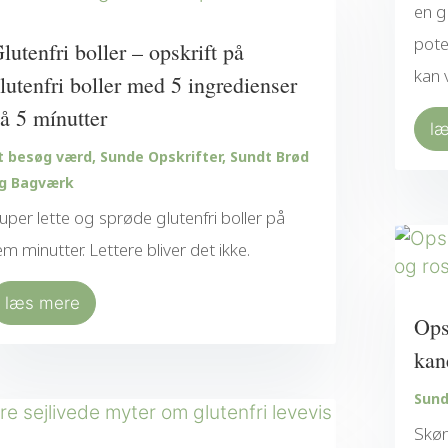
en g
pote
lutenfri boller – opskrift på
kan 
lutenfri boller med 5 ingredienser
å 5 mínutter
l
t besøg værd
,
Sunde Opskrifter
,
Sundt Brød
g Bagværk
uper lette og sprøde glutenfri boller på
em minutter. Lettere bliver det ikke.
læs mere
Ops
kan
Sund
Skøn