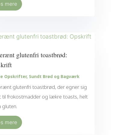
æs mere
erænt glutenfri toastbrød:
krift
e Opskrifter
,
Sundt Brød og Bagværk
rænt glutenfri toastbrød, der egner sig
 til frokostmadder og lækre toasts, helt
 gluten.
æs mere