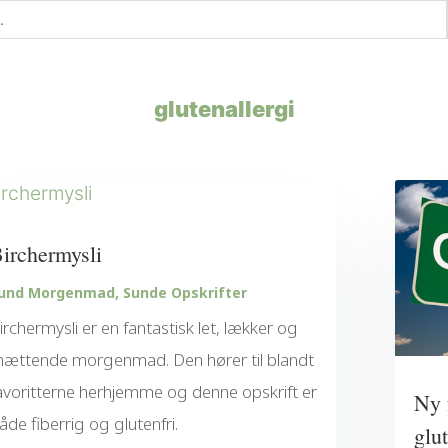
glutenallergi
irchermysli
und Morgenmad
,
Sunde Opskrifter
irchermysli er en fantastisk let, lækker og
ættende morgenmad. Den hører til blandt
avoritterne herhjemme og denne opskrift er
Ny 
åde fiberrig og glutenfri.
glu