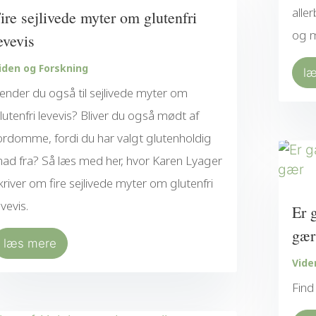
alle
ire sejlivede myter om glutenfri
og m
evevis
iden og Forskning
l
ender du også til sejlivede myter om
lutenfri levevis? Bliver du også mødt af
ordomme, fordi du har valgt glutenholdig
ad fra? Så læs med her, hvor Karen Lyager
kriver om fire sejlivede myter om glutenfri
evevis.
Er 
gær
læs mere
Vide
Find