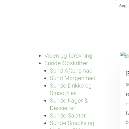
Viden og forskning
Sunde Opskrifter
Sund Aftensmad
B
Sund Morgenmad
S
Sunde Drikke og
Smoothies
B
Sunde Kager &
m
Desserter
f
Sunde Salater
b
Sunde Snacks og