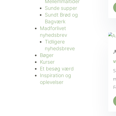
Mellemmåltider
Sunde supper
Sundt Brød og
Bagværk
Madforlivet
nyhedsbrev
Tidligere
nyhedsbreve
A
Bøger
Kurser
V
Et besøg værd
S
Inspiration og
m
oplevelser
F