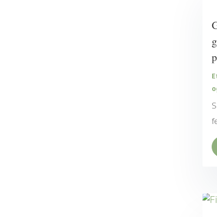
G
g
p
E
o
S
f