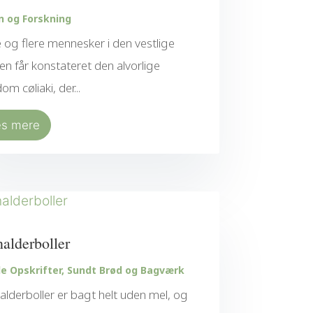
n og Forskning
e og flere mennesker i den vestlige
en får konstateret den alvorlige
om cøliaki, der...
æs mere
nalderboller
e Opskrifter
,
Sundt Brød og Bagværk
alderboller er bagt helt uden mel, og