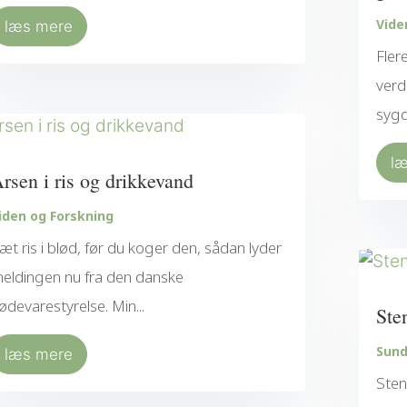
Vide
læs mere
Fler
verd
sygd
l
rsen i ris og drikkevand
iden og Forskning
æt ris i blød, før du koger den, sådan lyder
eldingen nu fra den danske
ødevarestyrelse. Min...
Ste
Sund
læs mere
Sten