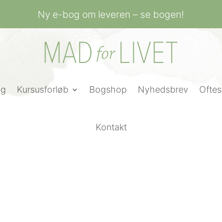
Ny e-bog om leveren – se bogen!
ng
Kursusforløb
Bogshop
Nyhedsbrev
Oftes
Kontakt