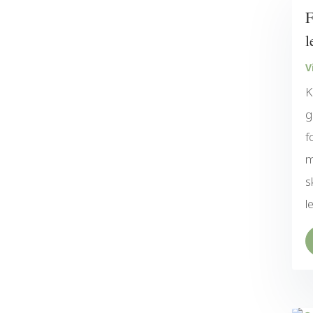
F
l
V
K
g
f
m
s
l