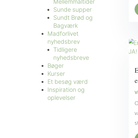
Mellemmåltider
Sunde supper
Sundt Brød og
Bagværk
Madforlivet
nyhedsbrev
Tidligere
nyhedsbreve
Bøger
E
Kurser
e
Et besøg værd
Inspiration og
V
oplevelser
O
v
s