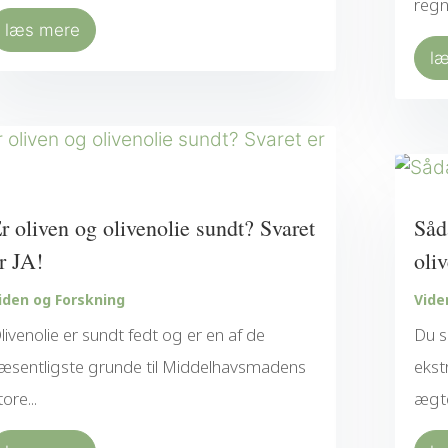
regn
læs mere
l
r oliven og olivenolie sundt? Svaret
Såd
r JA!
oli
iden og Forskning
Vide
livenolie er sundt fedt og er en af de
Du s
æsentligste grunde til Middelhavsmadens
ekst
tore...
ægte