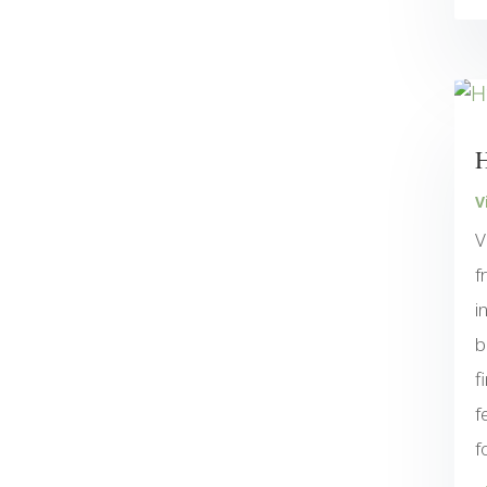
H
V
V
f
i
b
f
f
f