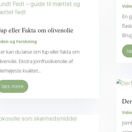
Vide
En g
flas
up eller Fakta om olivenolie
Brug 
iden og Forskning
l
er kan du læse om fup eller fakta om
livenolie. Ekstra jomfruolivenolie af
llerhøjeste kvalitet...
læs mere
Der
Vide
Jomf