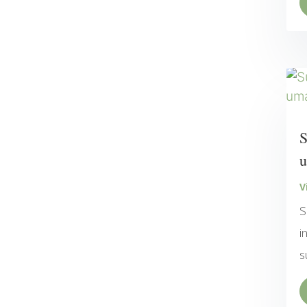
S
u
V
S
i
s