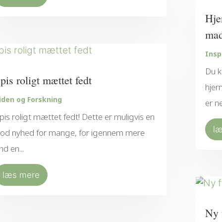
Hje
ma
Insp
Du k
pis roligt mættet fedt
hjer
iden og Forskning
er ne
pis roligt mættet fedt! Dette er muligvis en
l
od nyhed for mange, for igennem mere
nd en...
læs mere
Ny 