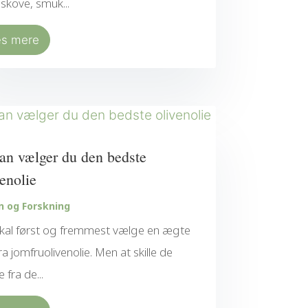
skove, smuk...
æs mere
an vælger du den bedste
venolie
n og Forskning
kal først og fremmest vælge en ægte
ra jomfruolivenolie. Men at skille de
 fra de...