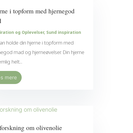
rne i topform med hjernegod
d
iration og Oplevelser
,
Sund inspiration
an holde din hjerne i topform med
negod mad og hjerneøvelser. Din hjerne
mlig helt...
æs mere
forskning om olivenolie