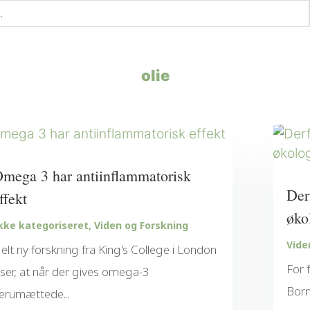
olie
mega 3 har antiinflammatorisk
Der
ffekt
øko
kke kategoriseret
,
Viden og Forskning
Vide
elt ny forskning fra King's College i London
For 
iser, at når der gives omega-3
Born
lerumættede...