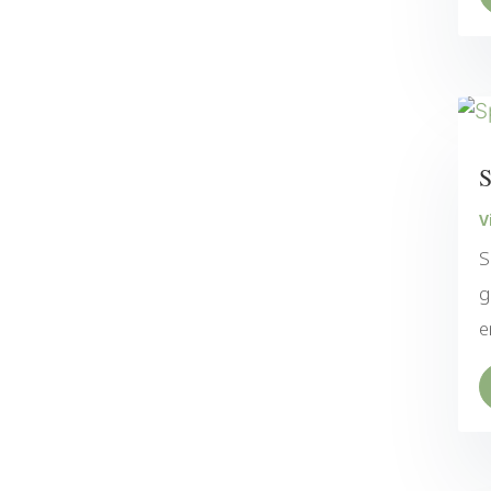
S
V
S
g
e