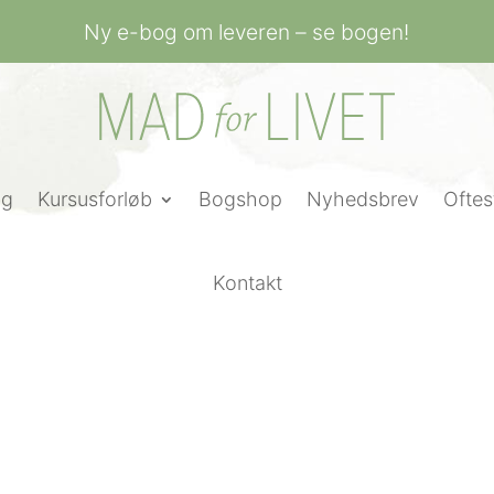
Ny e-bog om leveren – se bogen!
ng
Kursusforløb
Bogshop
Nyhedsbrev
Oftes
Kontakt