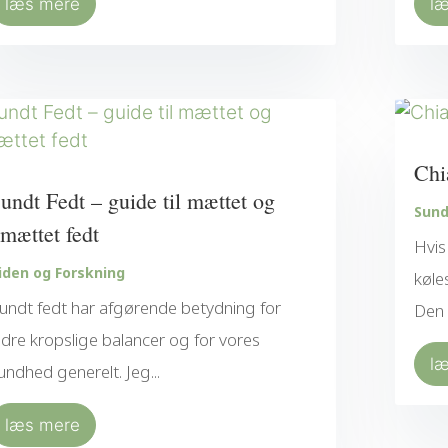
læs mere
l
Chi
undt Fedt – guide til mættet og
Sun
mættet fedt
Hvis
iden og Forskning
køle
undt fedt har afgørende betydning for
Den 
ndre kropslige balancer og for vores
l
undhed generelt. Jeg...
læs mere