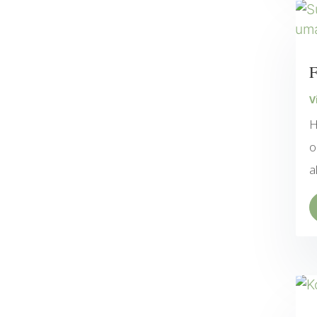
F
V
H
o
a