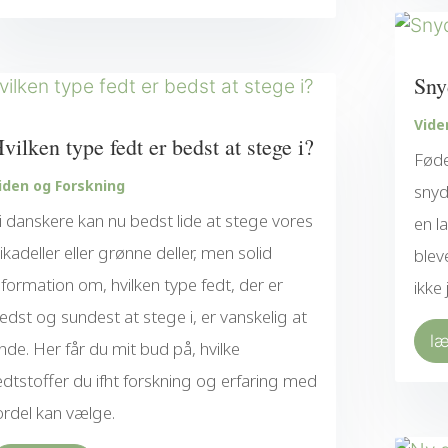
Sny
Vide
vilken type fedt er bedst at stege i?
Føde
iden og Forskning
snyd
i danskere kan nu bedst lide at stege vores
en l
rikadeller eller grønne deller, men solid
blev
nformation om, hvilken type fedt, der er
ikke
edst og sundest at stege i, er vanskelig at
l
inde. Her får du mit bud på, hvilke
edtstoffer du ifht forskning og erfaring med
ordel kan vælge.