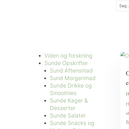
Viden og forskning
Sunde Opskrifter
Sund Aftensmad
O
Sund Morgenmad
e
Sunde Drikke og
Smoothies
I
Sunde Kager &
H
Desserter
v
Sunde Salater
f
Sunde Snacks og