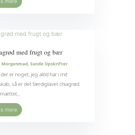
æs mere
agrød med frugt og bær
d Morgenmad
,
Sunde Opskrifter
 der er noget, jeg altid har i mit
skab, så er det færdiglavet chiagrød.
mætter,...
æs mere