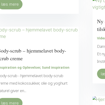
læs mere
Ny 
tils
Vide
Dans
ody-scrub – hjemmelavet body-
Et n
crub creme
Insti
nspiration og Oplevelser
,
Sund inspiration
l
ody-scrub - hjemmelavet body-scrub
reme med kokossukker, olie og yoghurt
aturel giver en...
læs mere