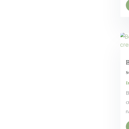
B
s
I
B
c
n