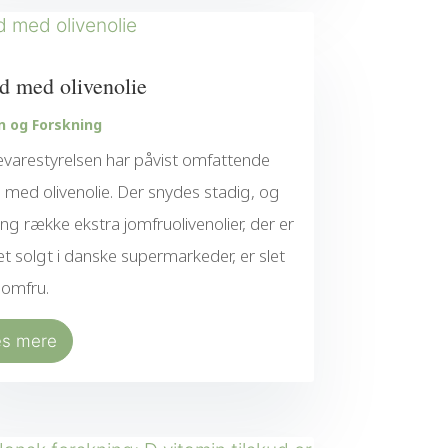
d med olivenolie
n og Forskning
varestyrelsen har påvist omfattende
 med olivenolie. Der snydes stadig, og
ang række ekstra jomfruolivenolier, der er
et solgt i danske supermarkeder, er slet
 jomfru.
æs mere