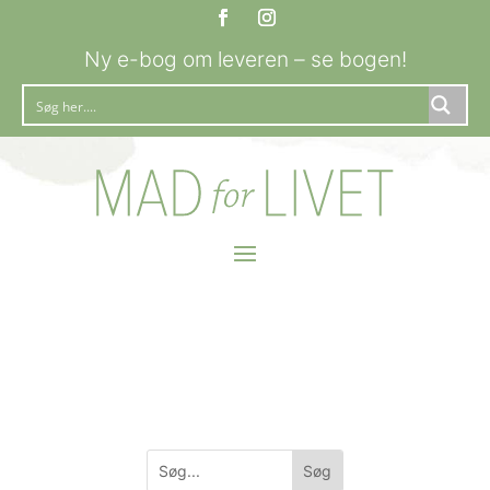
Ny e-bog om leveren – se bogen!