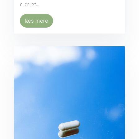
eller let...
læs mere