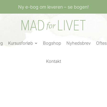
Ny e-bog om leveren – se bogen!
ng
Kursusforløb
Bogshop
Nyhedsbrev
Oftes
Kontakt