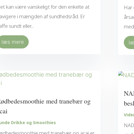
et kan være vanskeligt for den enkelte at
Har 
avigere i mængden af sundhedsråd. Er
årsa
affe sundt eller...
med.
læs mere
l
NAD
ødbedesmoothie med tranebær og
bes
cai
Vide
unde Drikke og Smoothies
NAD+
ødbedesmoothie med tranebær og acai er