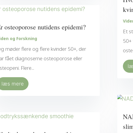
kvi
Vide
r osteoporose nutidens epidemi?
Et s
iden og Forskning
50+ 
eg møder flere og flere kvinder 50+, der
oste
ar fået diagnoserne osteoporose eller
l
steopeni. Flere...
læs mere
NAD
sli