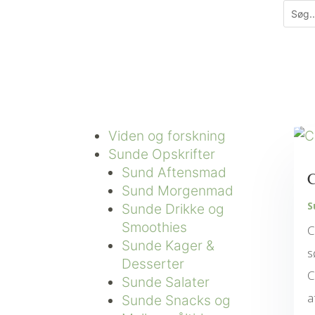
Viden og forskning
Sunde Opskrifter
Sund Aftensmad
C
Sund Morgenmad
S
Sunde Drikke og
Smoothies
C
Sunde Kager &
s
Desserter
C
Sunde Salater
a
Sunde Snacks og