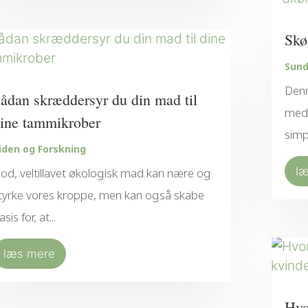
Skø
Sund
Denn
ådan skræddersyr du din mad til
med 
ine tammikrober
simp
iden og Forskning
l
od, veltillavet økologisk mad kan nære og
tyrke vores kroppe, men kan også skabe
asis for, at...
læs mere
Hvo