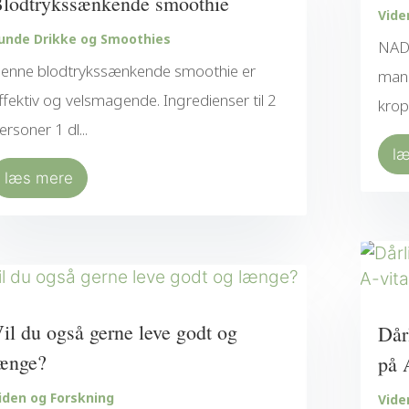
lodtrykssænkende smoothie
Vide
unde Drikke og Smoothies
NAD+
enne blodtrykssænkende smoothie er
mang
ffektiv og velsmagende. Ingredienser til 2
krop
ersoner 1 dl...
l
læs mere
il du også gerne leve godt og
Dår
ænge?
på 
iden og Forskning
Vide