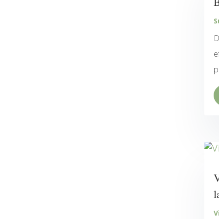
B
S
D
e
p
V
l
V