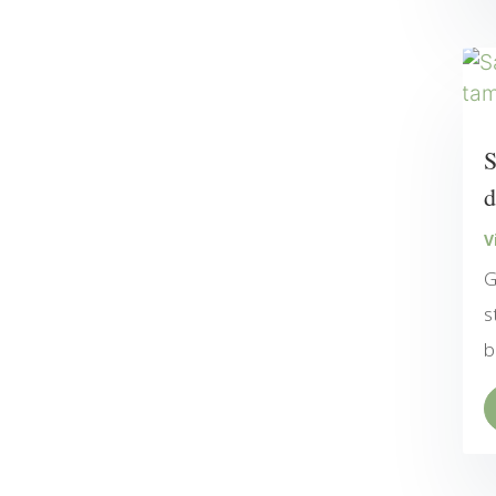
S
d
V
G
s
b