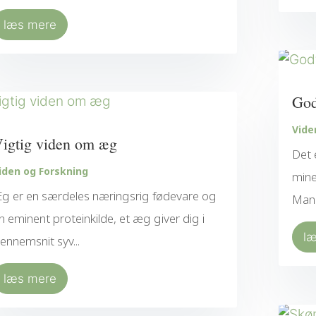
læs mere
God
Vide
igtig viden om æg
Det 
iden og Forskning
mine
g er en særdeles næringsrig fødevare og
Mang
n eminent proteinkilde, et æg giver dig i
l
ennemsnit syv...
læs mere