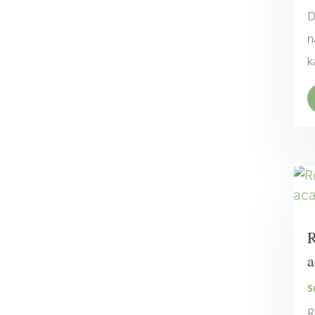
D
n
k
R
a
S
R