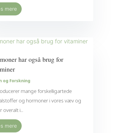
æs mere
moner har også brug for
aminer
n og Forskning
roducerer mange forskelligartede
alstoffer og hormoner i vores væv og
r overalt i...
æs mere