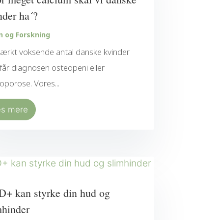
nder ha´?
n og Forskning
tærkt voksende antal danske kvinder
får diagnosen osteopeni eller
oporose. Vores...
æs mere
+ kan styrke din hud og
mhinder