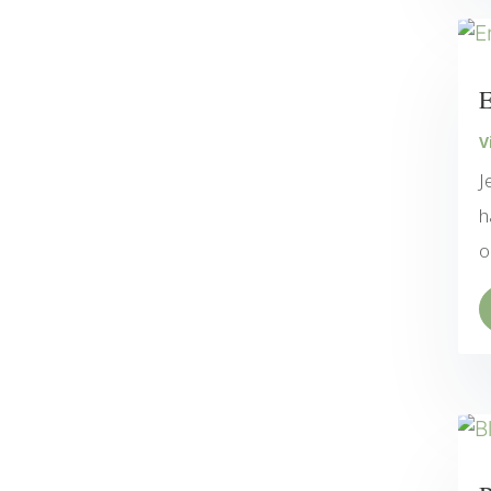
E
V
J
h
o