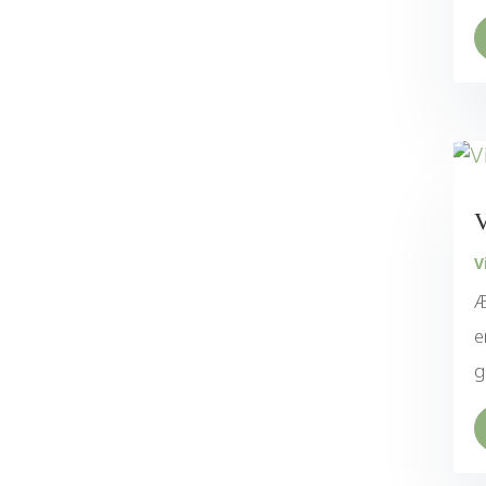
V
V
Æ
e
g