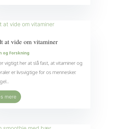
t at vide om vitaminer
n og Forskning
er vigtigt her at slå fast, at vitaminer og
raler er livsvigtige for os mennesker.
el...
æs mere