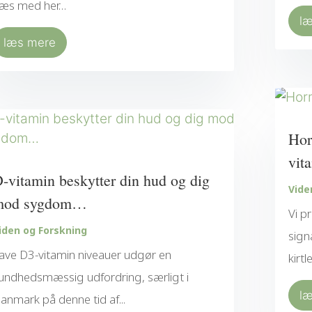
æs med her…
l
læs mere
Hor
vit
-vitamin beskytter din hud og dig
Vide
mod sygdom…
Vi p
iden og Forskning
sign
ave D3-vitamin niveauer udgør en
kirtle
undhedsmæssig udfordring, særligt i
l
anmark på denne tid af...