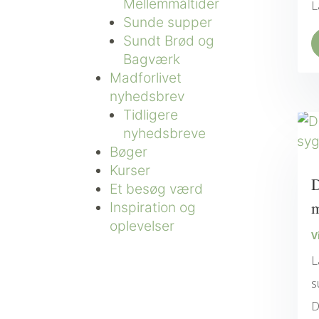
Mellemmåltider
L
Sunde supper
Sundt Brød og
Bagværk
Madforlivet
nyhedsbrev
Tidligere
nyhedsbreve
Bøger
Kurser
D
Et besøg værd
Inspiration og
oplevelser
V
L
s
D