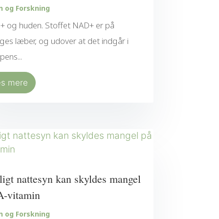
n og Forskning
 og huden. Stoffet NAD+ er på
es læber, og udover at det indgår i
pens...
æs mere
ligt nattesyn kan skyldes mangel
A-vitamin
n og Forskning